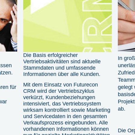
Die Basis erfolgreicher
In groß
Vertriebsaktivitäten sind aktuelle
assen
unerläs
Stammdaten und umfassende
tzen.
Zufried
Informationen über alle Kunden.
Teammi
Mit dem Einsatz von Futurecon
ren für
gelegt
CRM wird der Vertriebszyklus
basisd
verkürzt, Kundenbeziehungen
war
Projekt
intensiviert, das Vertriebssystem
ab.
wirksam kontrolliert sowie Marketing
und Servicedaten in den gesamten
Verkaufsprozess eingebunden. Alle
vorhandenen Informationen können
Die Or